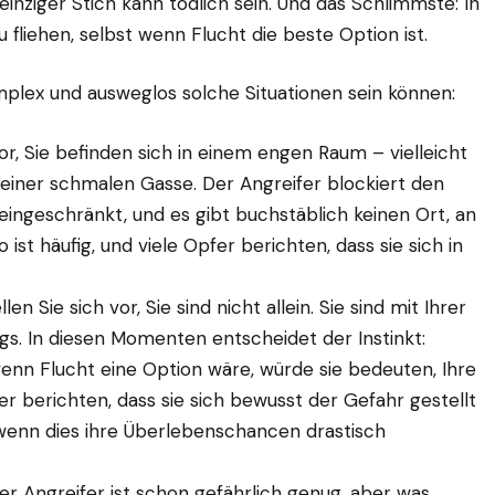
nziger Stich kann tödlich sein. Und das Schlimmste: In
 fliehen, selbst wenn Flucht die beste Option ist.
omplex und ausweglos solche Situationen sein können:
vor, Sie befinden sich in einem engen Raum – vielleicht
einer schmalen Gasse. Der Angreifer blockiert den
 eingeschränkt, und es gibt buchstäblich keinen Ort, an
 ist häufig, und viele Opfer berichten, dass sie sich in
len Sie sich vor, Sie sind nicht allein. Sie sind mit Ihrer
s. In diesen Momenten entscheidet der Instinkt:
wenn Flucht eine Option wäre, würde sie bedeuten, Ihre
er berichten, dass sie sich bewusst der Gefahr gestellt
 wenn dies ihre Überlebenschancen drastisch
er Angreifer ist schon gefährlich genug, aber was,