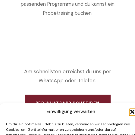
passenden Programms und du kannst ein
Probetraining buchen.
Am schnellsten erreichst du uns per
WhatsApp oder Telefon.
PER WHATSAPP SCHREIBEN
Einwilligung verwalten
Oder ruf uns an: 089 215 455 85
Um dir ein optimales Erlebnis zu bieten, verwenden wir Technologien wie
Cookies, um Geräteinformationen zu speichern und/oder darauf