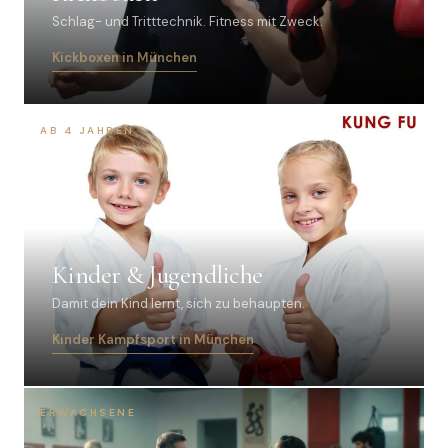
Schlag- und Tritttechnik. Fitness mit Zweck.
Kickboxen in München
AB 4 JAHREN
Kinder & Jugendliche
Damit dein Kind lernt, sich zu behaupten.
Kinder Kampfsport in München
ERWACHSENE