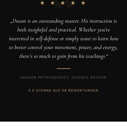
★ ★ ★ ★ ★
„Dusan is an outstanding master. His instruction is
both insightful and practical. Whether you’re
interested in self-defense or simply want to learn how
to better control your movement, power, and energy,
there’s so much to gain from his teachings.“
VARDAN PETROSSIANTZ, GOOGLE REVIEW
5.0 STERNE AUS 58 BEWERTUNGEN