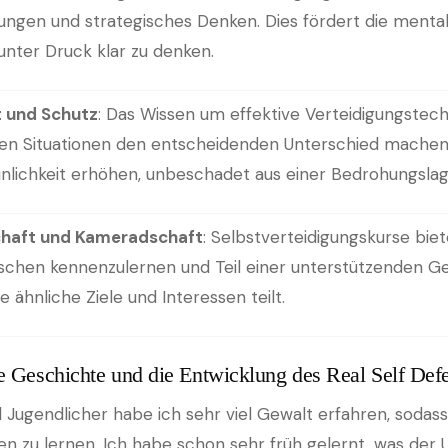
ungen und strategisches Denken. Dies fördert die mental
 unter Druck klar zu denken.
t und Schutz
: Das Wissen um effektive Verteidigungstech
hen Situationen den entscheidenden Unterschied machen
nlichkeit erhöhen, unbeschadet aus einer Bedrohungsla
haft und Kameradschaft
: Selbstverteidigungskurse biet
chen kennenzulernen und Teil einer unterstützenden G
e ähnliche Ziele und Interessen teilt.
e Geschichte und die Entwicklung des Real Self Def
nd Jugendlicher habe ich sehr viel Gewalt erfahren, soda
en zu lernen. Ich habe schon sehr früh gelernt, was der 