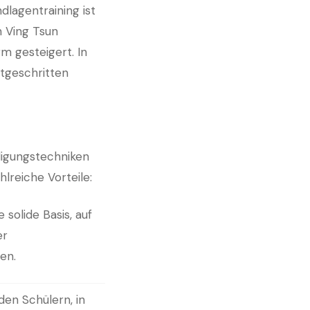
lagentraining ist
n Ving Tsun
m gesteigert. In
rtgeschritten
digungstechniken
reiche Vorteile:
 solide Basis, auf
er
en.
den Schülern, in