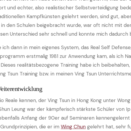
t und echter, also realistischer Selbstverteidigung bede
raditionellen Kampfkünsten gelehrt werden, sind gut, aber
in den Schulen beigebracht wurde, war oft nicht mit der 
esen Unterschied sehr schnell und konnte mich dadurch
 ich dann in mein eigenes System, das Real Self Defense
sprogramm erstmalig 1981 zur Anwendung kam, als ich N
 Dieses realitätsbezogene Training habe ich beibehalten, 
g Tsun Training bzw. in meinen Ving Tsun Unterrichtsm
Weiterentwicklung
tilio Reale kennen, der Ving Tsun in Hong Kong unter Won
Shun Leung war der kämpferisch stärkste Schüler von Ip
enfalls Anfang der 90er auf Seminaren kennengelernt u
e Grundprinzipien, die er im
Wing Chun
gelehrt hat, sehr 