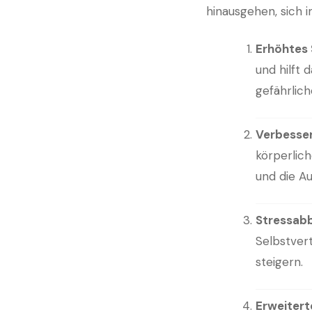
hinausgehen, sich im
Erhöhtes
und hilft 
gefährlich
Verbesser
körperlich
und die A
Stressab
Selbstver
steigern.
Erweitert