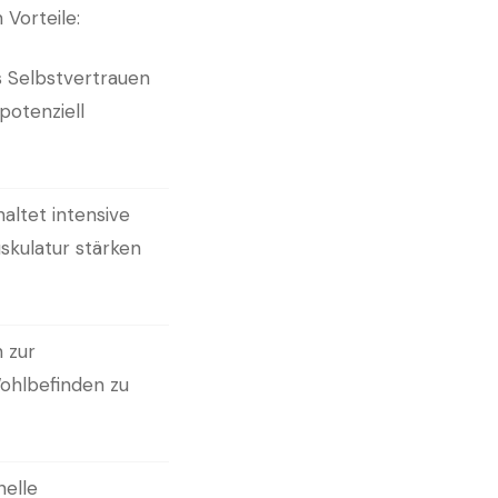
 Vorteile:
s Selbstvertrauen
potenziell
haltet intensive
skulatur stärken
n zur
Wohlbefinden zu
nelle