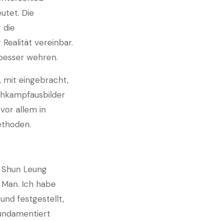
utet. Die
 die
Realität vereinbar.
 besser wehren.
, mit eingebracht,
ahkampfausbilder
vor allem in
ethoden.
g Shun Leung
 Man. Ich habe
nd festgestellt,
fundamentiert