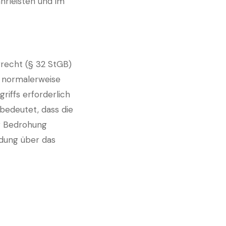
ährleisten und im
rrecht (§ 32 StGB)
e normalerweise
riffs erforderlich
bedeutet, dass die
ur Bedrohung
ndung über das