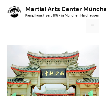
Zum
Martial Arts Center Münch
Inhalt
Kampfkunst seit 1987 in München Haidhausen
springen
Menü