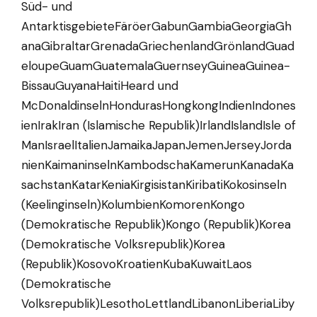
Süd- und
AntarktisgebieteFäröerGabunGambiaGeorgiaGh
anaGibraltarGrenadaGriechenlandGrönlandGuad
eloupeGuamGuatemalaGuernseyGuineaGuinea-
BissauGuyanaHaitiHeard und
McDonaldinselnHondurasHongkongIndienIndones
ienIrakIran (Islamische Republik)IrlandIslandIsle of
ManIsraelItalienJamaikaJapanJemenJerseyJorda
nienKaimaninselnKambodschaKamerunKanadaKa
sachstanKatarKeniaKirgisistanKiribatiKokosinseln
(Keelinginseln)KolumbienKomorenKongo
(Demokratische Republik)Kongo (Republik)Korea
(Demokratische Volksrepublik)Korea
(Republik)KosovoKroatienKubaKuwaitLaos
(Demokratische
Volksrepublik)LesothoLettlandLibanonLiberiaLiby