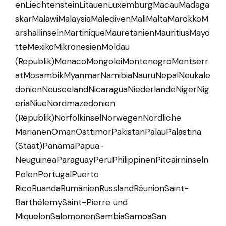
enLiechtensteinLitauenLuxemburgMacauMadaga
skarMalawiMalaysiaMaledivenMaliMaltaMarokkoM
arshallinselnMartiniqueMauretanienMauritiusMayo
tteMexikoMikronesienMoldau
(Republik)MonacoMongoleiMontenegroMontserr
atMosambikMyanmarNamibiaNauruNepalNeukale
donienNeuseelandNicaraguaNiederlandeNigerNig
eriaNiueNordmazedonien
(Republik)NorfolkinselNorwegenNördliche
MarianenOmanOsttimorPakistanPalauPalästina
(Staat)PanamaPapua-
NeuguineaParaguayPeruPhilippinenPitcairninseln
PolenPortugalPuerto
RicoRuandaRumänienRusslandRéunionSaint-
BarthélemySaint-Pierre und
MiquelonSalomonenSambiaSamoaSan