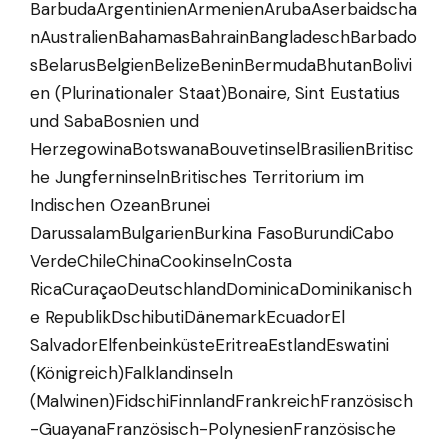
BarbudaArgentinienArmenienArubaAserbaidscha
nAustralienBahamasBahrainBangladeschBarbado
sBelarusBelgienBelizeBeninBermudaBhutanBolivi
en (Plurinationaler Staat)Bonaire, Sint Eustatius
und SabaBosnien und
HerzegowinaBotswanaBouvetinselBrasilienBritisc
he JungferninselnBritisches Territorium im
Indischen OzeanBrunei
DarussalamBulgarienBurkina FasoBurundiCabo
VerdeChileChinaCookinselnCosta
RicaCuraçaoDeutschlandDominicaDominikanisch
e RepublikDschibutiDänemarkEcuadorEl
SalvadorElfenbeinküsteEritreaEstlandEswatini
(Königreich)Falklandinseln
(Malwinen)FidschiFinnlandFrankreichFranzösisch
-GuayanaFranzösisch-PolynesienFranzösische