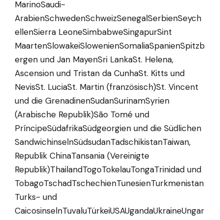
MarinoSaudi-
ArabienSchwedenSchweizSenegalSerbienSeych
ellenSierra LeoneSimbabweSingapurSint
MaartenSlowakeiSlowenienSomaliaSpanienSpitzb
ergen und Jan MayenSri LankaSt. Helena,
Ascension und Tristan da CunhaSt. Kitts und
NevisSt. LuciaSt. Martin (französisch)St. Vincent
und die GrenadinenSudanSurinamSyrien
(Arabische Republik)São Tomé und
PríncipeSüdafrikaSüdgeorgien und die Südlichen
SandwichinselnSüdsudanTadschikistanTaiwan,
Republik ChinaTansania (Vereinigte
Republik)ThailandTogoTokelauTongaTrinidad und
TobagoTschadTschechienTunesienTurkmenistan
Turks- und
CaicosinselnTuvaluTürkeiUSAUgandaUkraineUngar