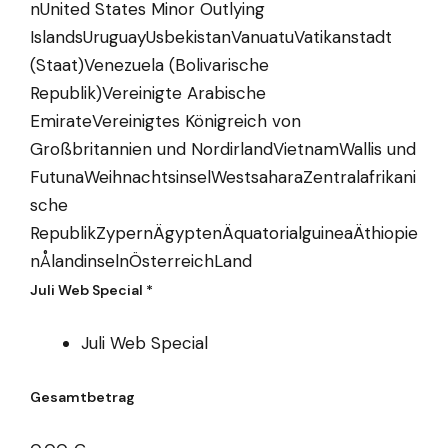
nUnited States Minor Outlying
IslandsUruguayUsbekistanVanuatuVatikanstadt
(Staat)Venezuela (Bolivarische
Republik)Vereinigte Arabische
EmirateVereinigtes Königreich von
Großbritannien und NordirlandVietnamWallis und
FutunaWeihnachtsinselWestsaharaZentralafrikani
sche
RepublikZypernÄgyptenÄquatorialguineaÄthiopie
nÅlandinselnÖsterreich
Land
Juli Web Special
*
Juli Web Special
Gesamtbetrag