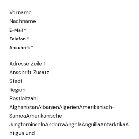
Vorname
Nachname
E-Mail
*
Telefon
*
Anschrift
*
Adresse Zeile 1
Anschrift Zusatz
Stadt
Region
Postleitzahl
AfghanistanAlbanienAlgerienAmerikanisch-
SamoaAmerikanische
JungferninselnAndorraAngolaAnguillaAntarktikaA
ntigua und