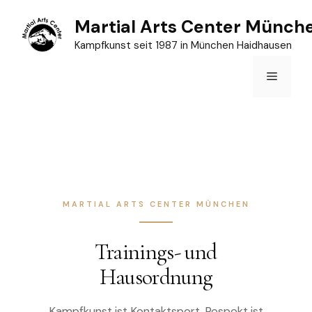
Zum
Martial Arts Center Münch
Inhalt
Kampfkunst seit 1987 in München Haidhausen
springen
Menü
MARTIAL ARTS CENTER MÜNCHEN
Trainings- und
Hausordnung
Kampfkunst ist Kontaktsport. Respekt ist