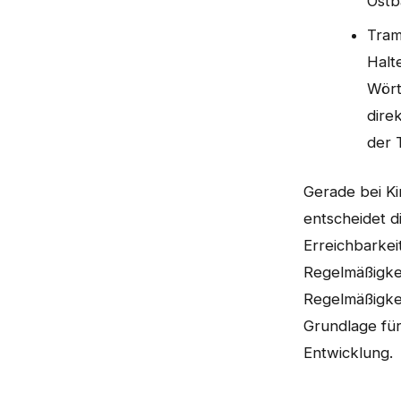
Ostb
Tram
Halte
Wört
dire
der 
Gerade bei K
entscheidet d
Erreichbarkei
Regelmäßigke
Regelmäßigkeit
Grundlage für
Entwicklung.