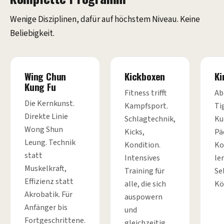
Wenige Disziplinen, dafür auf höchstem Niveau. Keine
Beliebigkeit.
Wing Chun
Kickboxen
Ki
Kung Fu
Fitness trifft
Ab
Die Kernkunst.
Kampfsport.
Ti
Direkte Linie
Schlagtechnik,
Ku
Wong Shun
Kicks,
Pä
Leung. Technik
Kondition.
Ko
statt
Intensives
le
Muskelkraft,
Training für
Se
Effizienz statt
alle, die sich
Kö
Akrobatik. Für
auspowern
Anfänger bis
und
Fortgeschrittene.
gleichzeitig