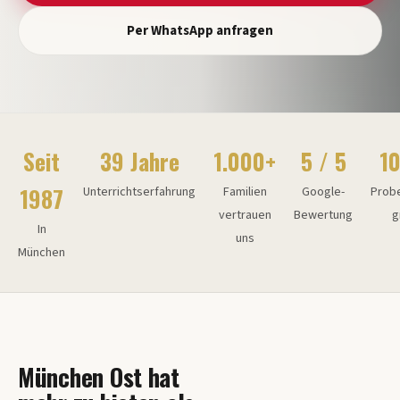
Per WhatsApp anfragen
Seit
39 Jahre
1.000+
5 / 5
1
1987
Unterrichtserfahrung
Familien
Google-
Probe
vertrauen
Bewertung
g
In
uns
München
München Ost hat