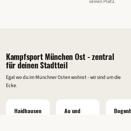
seinen Platz.
Kampfsport München Ost - zentral
für deinen Stadtteil
Egal wo du im Münchner Osten wohnst - wir sind um die
Ecke.
Haidhausen
Au und
Bogen
Giesing
und Be
Unser
Laim
Über den
Zuhause.