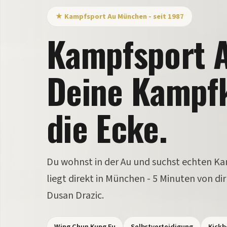
★ Kampfsport Au München - seit 1987
Kampfsport 
Deine Kampf
die Ecke.
Du wohnst in der Au und suchst echten Ka
liegt direkt in München - 5 Minuten von di
Dusan Drazic.
Wing Chun Kung Fu
Selbstverteidigung
Kickb