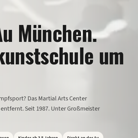
Au München.
kunstschule um
mpfsport? Das Martial Arts Center
r entfernt. Seit 1987. Unter Großmeister
oxen
Kinder ab 3,5 Jahren
Direkt an der Au