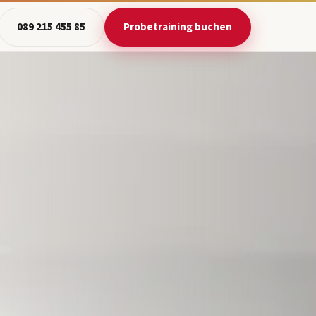
089 215 455 85
Probetraining buchen