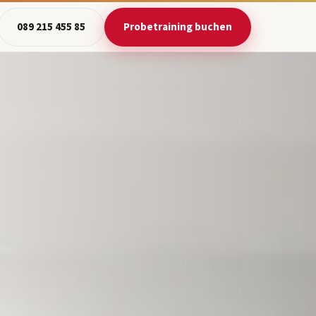
089 215 455 85
Probetraining buchen