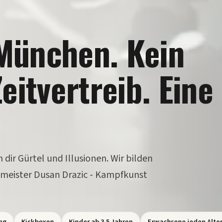
München. Kein
eitvertreib. Eine
ir Gürtel und Illusionen. Wir bilden
oßmeister Dusan Drazic - Kampfkunst
ng
Kickboxen
Kinder ab 3,5 Jahren
Erwachsene jeden Alte